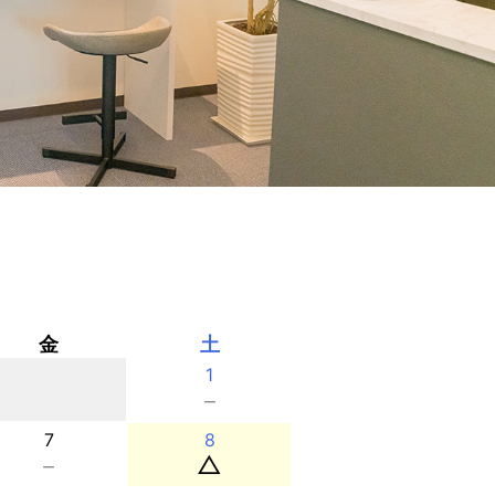
金
土
1
－
7
8
－
△