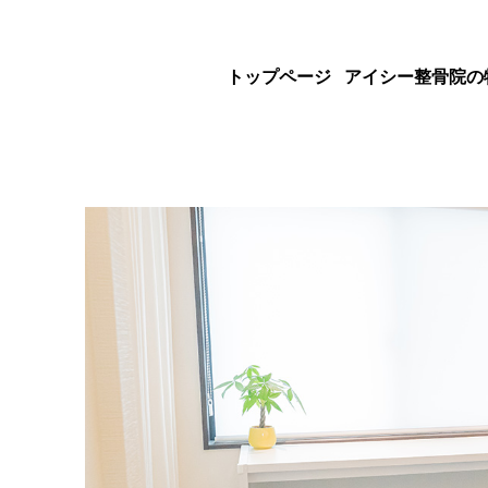
トップページ
アイシー整骨院の
治療の特長
専門院としての特長
院長紹介
交通事故治療