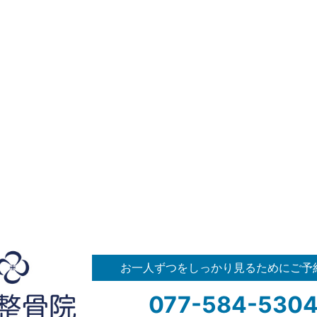
お一人ずつをしっかり見るためにご予
077
-
584
-
530