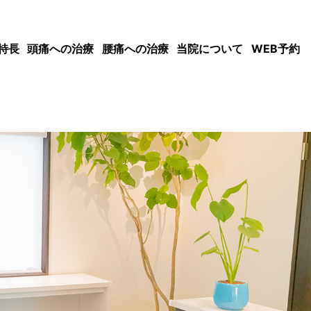
特長
頭痛への治療
腰痛への治療
当院について
WEB予約
頭痛
めまい
偏頭痛
緊張性頭痛
腰痛
ヘルニア
坐骨神経痛
慢性腰痛
当院概要
よくあるご質問
料金表
ブログ
お問い合わせフォーム