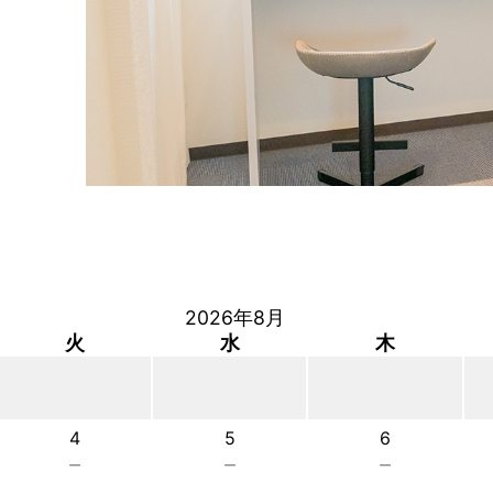
2026年8月
火
水
木
4
5
6
－
－
－