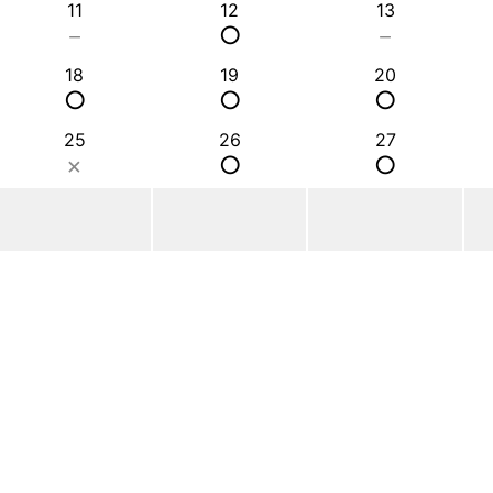
11
12
13
－
○
－
18
19
20
○
○
○
25
26
27
×
○
○